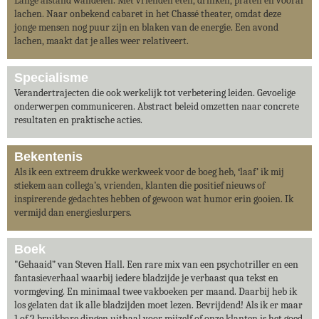
Lange afstand wandelen. Met vrienden eten, drinken, praten en vooral
lachen. Naar onbekend cabaret in het Chassé theater, omdat deze
jonge mensen nog puur zijn en blaken van de energie. Een avond
lachen, maakt dat je alles weer relativeert.
Specialisme
Verandertrajecten die ook werkelijk tot verbetering leiden. Gevoelige
onderwerpen communiceren. Abstract beleid omzetten naar concrete
resultaten en praktische acties.
Bekentenis
Als ik een extreem drukke werkweek voor de boeg heb,
‘
laaf’ ik mij
stiekem aan collega’s, vrienden, klanten die positief nieuws of
inspirerende gedachtes hebben of gewoon wat humor erin gooien. Ik
vermijd dan energieslurpers.
Boek
"Gehaaid” van Steven Hall. Een rare mix van een psychotriller en een
fantasieverhaal waarbij iedere bladzijde je verbaast qua tekst en
vormgeving. En minimaal twee vakboeken per maand. Daarbij heb ik
los gelaten dat ik alle bladzijden moet lezen. Bevrijdend! Als ik er maar
1 of 2 bruikbare dingen uithaal voor mijzelf of onze klanten is het goed.