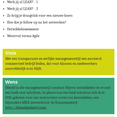
Werk jij al LEAN? - 1
Werk jij al LEAN? - 2
Zo krijg je draagvlak voor een nieuwe koers
Hoe doe je follow up na het netwerken?
Ontwikkelassessment
Waterval versus Agile
Visie
Met een transparante en eerlijke managementstijl een succesvol
commercieel bedrijf leiden, dat voor klanten en medewerkers
aantrekkelijk is en blijft.
Wens
Mezelf in die managementstijl constant blijven ontwikkelen en er ooit
een boek over schrijven. In plaats van een boek schrijven heb ik in
2015 gekozen voor een interactieve vorm van kennisdelen; een
bijzondere MKB netwerkclub 'de Kennismakerij'.
http://kennismakerij.com/