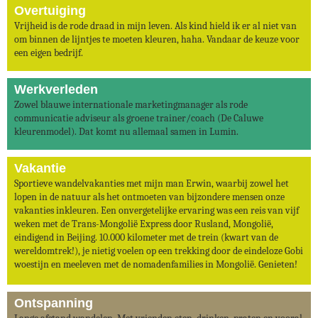
Overtuiging
Vrijheid is de rode draad in mijn leven. Als kind hield ik er al niet van
om binnen de lijntjes te moeten kleuren, haha. Vandaar de keuze voor
een eigen bedrijf.
Werkverleden
Zowel blauwe internationale marketingmanager als rode
communicatie adviseur als groene trainer/coach (De Caluwe
kleurenmodel). Dat komt nu allemaal samen in Lumin.
Vak​antie
Sportieve wandelvakanties met mijn man Erwin, waarbij zowel het
lopen in de natuur als het ontmoeten van bijzondere mensen onze
vakanties inkleuren. Een onvergetelijke ervaring was een reis van vijf
weken met de Trans-Mongolië Express door Rusland, Mongolië,
eindigend in Beijing. 10.000 kilometer met de trein (kwart van de
wereldomtrek!), je nietig voelen op een trekking door de eindeloze Gobi
woestijn en meeleven met de nomadenfamilies in Mongolië. Genieten!
Ontspanning