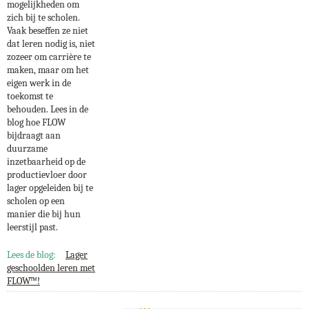
mogelijkheden om
zich bij te scholen.
Vaak beseffen ze niet
dat leren nodig is, niet
zozeer om carrière te
maken, maar om het
eigen werk in de
toekomst te
behouden. Lees in de
blog hoe FLOW
bijdraagt aan
duurzame
inzetbaarheid op de
productievloer door
lager opgeleiden bij te
scholen op een
manier die bij hun
leerstijl past.
Lees de blog:
Lager
geschoolden leren met
FLOW™!