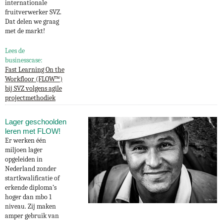
internationale
fruitverwerker SVZ.
Dat delen we graag
met de markt!
Lees de
businesscase:
Fast Learning On the
Workfloor (FLOW™)
bij SVZ volgens agile
projectmethodiek
Lager geschoolden
leren met FLOW!
Er werken één
miljoen lager
opgeleiden in
Nederland zonder
startkwalificatie of
erkende diploma’s
hoger dan mbo 1
niveau. Zij maken
amper gebruik van