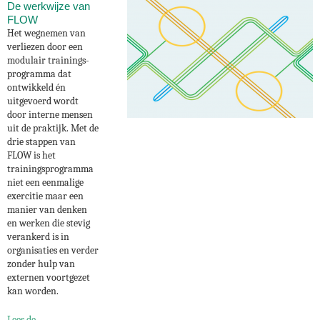
De werkwijze van
FLOW
Het wegnemen van
verliezen door een
modulair trainings­
programma dat
ontwikkeld én
uitgevoerd wordt
door interne mensen
uit de praktijk. Met de
drie stappen van
FLOW is het
trainingsprogramma
niet een eenmalige
exercitie maar een
manier van denken
en werken die stevig
verankerd is in
organisaties en verder
zonder hulp van
externen voortgezet
kan worden.
Lees de