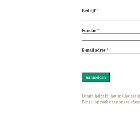
Bedrijf
*
Functie
*
E-mail adres
*
Lumin helpt bij het sneller real
Bent u op zoek naar ons telefoo